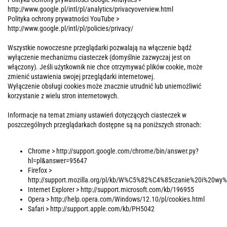
http://www.google.pl/intl/pl/analytics/privacyoverview.html
Polityka ochrony prywatności YouTube >
http://www.google.pl/intl/pl/policies/privacy/
Wszystkie nowoczesne przeglądarki pozwalają na włączenie bądź
wyłączenie mechanizmu ciasteczek (domyślnie zazwyczaj jest on
włączony). Jeśli użytkownik nie chce otrzymywać plików cookie, może
zmienić ustawienia swojej przeglądarki internetowej.
Wyłączenie obsługi cookies może znacznie utrudnić lub uniemożliwić
korzystanie z wielu stron internetowych.
Informacje na temat zmiany ustawień dotyczących ciasteczek w
poszczególnych przeglądarkach dostępne są na poniższych stronach:
Chrome > http://support.google.com/chrome/bin/answer.py?
hl=pl&answer=95647
Firefox >
http://support.mozilla.org/pl/kb/W%C5%82%C4%85czanie%20i%20
Internet Explorer > http://support.microsoft.com/kb/196955
Opera > http://help.opera.com/Windows/12.10/pl/cookies.html
Safari > http://support.apple.com/kb/PH5042