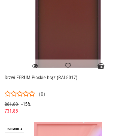
Drzwi FERUM Płaskie brąz (RAL8017)
(0)
861.00
-15%
731.85
PROMOCJA