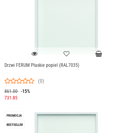
Drzwi FERUM Płaskie popiel (RAL7035)
(0)
861.00
-15%
731.85
PROMOCJA
BESTSELLER