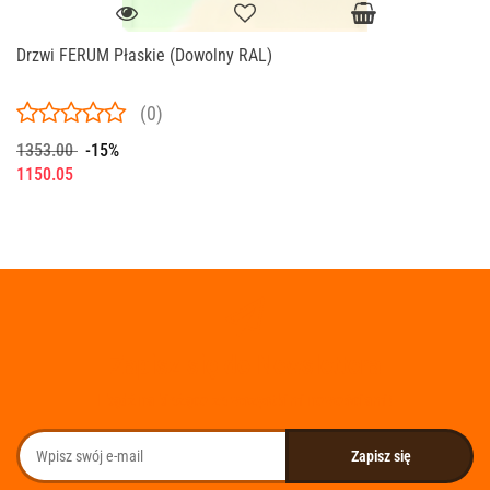
Drzwi FERUM Płaskie (Dowolny RAL)
(0)
1353.00
-15%
1150.05
Zapisz się do Newslettera
I bądź na bieżąco ze wszystkimi nowościami!