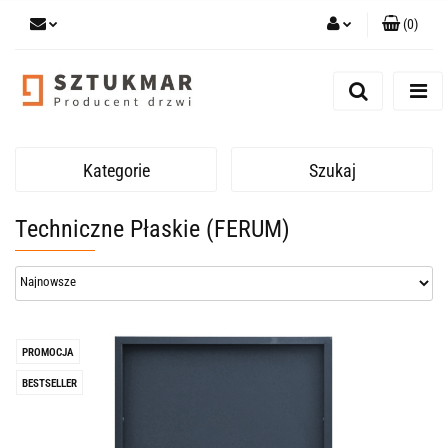
(
0
)
Zaloguj się
Zarejestruj się
Dodaj zgłoszenie
Zgody cookies
Kategorie
Szukaj
Techniczne Płaskie (FERUM)
PROMOCJA
BESTSELLER