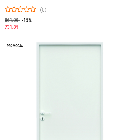
(0)
861.00
-15%
731.85
PROMOCJA