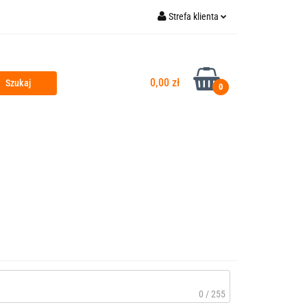
Strefa klienta
Kontakt
Outlet
Zaloguj się
Zarejestruj się
0,00 zł
0
Dodaj zgłoszenie
Zgody cookies
na Główna
0 / 255