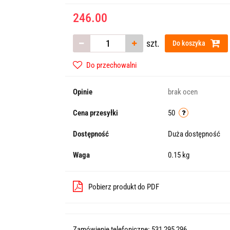
246.00
szt.
Do koszyka
Do przechowalni
Opinie
brak ocen
Cena przesyłki
50
Dostępność
Duża dostępność
Waga
0.15 kg
Pobierz produkt do PDF
Zamówienie telefoniczne: 531 295 296