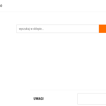
60
i Wejściowe
Drzwi Techniczne
Akcesoria
Bestsellery
czne
Akcesoria
Bestsellery
Kontakt
Outlet
Stro
UWAGI