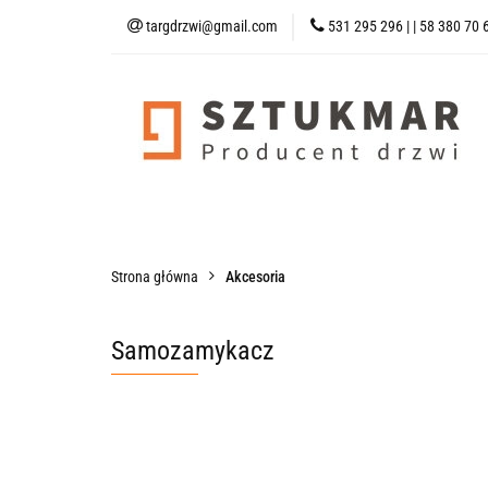
targdrzwi@gmail.com
531 295 296 | | 58 380 70 
Kategorie
Drzw
Strona Główna
Kategorie
Drzwi Wejściowe
Drzwi Techni
Strona główna
Akcesoria
Samozamykacz